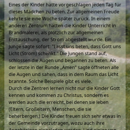
Eines der Kinder hatte vorgeschlagen jeden Tag für
dieses Mädchen zu beten. Zur allgemeinen Freude
kehrte sie eine Woche später zurück. In einem
anderen Zentrum hatten die Kinder Unterricht in
Brandmalerei, als plötzlich zur allgemeinen
Enttäuschung, der Strom abgestellt wurde. Ein
Junge sagte sofort: "Lasst uns beten, dass Gott uns
Licht (Strom) schenkt." Die Jungen stand auf,
schlossen die Augen und begannen zu beten. Als
der letzte in der Runde „Amen“ sagte öffneten alle
die Augen und sahen, dass in dem Raum das Licht
brannte. Solche Beispiele gibt es viele.
Durch die Zentren lernen nicht nur die Kinder Gott
kennen und kommen zu Christus, sondern es
werden auch die erreicht, bei denen sie leben
(Eltern, Großeltern, Menschen, die sie
beherbergen.) Die Kinder freuen sich sehr etwas in
der Gemeinde vorzutragen, wozu auch ihre